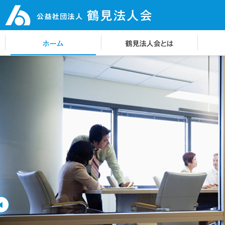
鶴見法人会とは
組織図
沿革
定款
アクセス
地域
各種
各種
会報
行事
活動